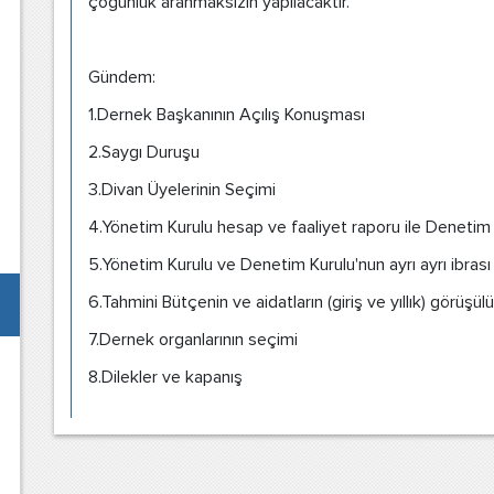
çoğunluk aranmaksızın yapılacaktır.
Gündem:
1.Dernek Başkanının Açılış Konuşması
2.Saygı Duruşu
3.Divan Üyelerinin Seçimi
4.Yönetim Kurulu hesap ve faaliyet raporu ile Deneti
5.Yönetim Kurulu ve Denetim Kurulu'nun ayrı ayrı ibrası
6.Tahmini Bütçenin ve aidatların (giriş ve yıllık) görüş
7.Dernek organlarının seçimi
8.Dilekler ve kapanış