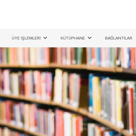
ÜYE İŞLEMLERİ
KÜTÜPHANE
BAĞLANTILAR