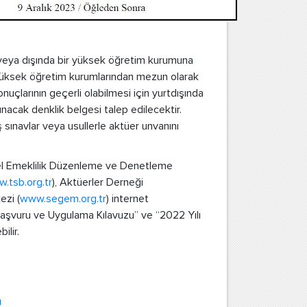
de veya dışında bir yüksek öğretim kurumuna
yüksek öğretim kurumlarından mezun olarak
onuçlarının geçerli olabilmesi için yurtdışında
acak denklik belgesi talep edilecektir.
 sınavlar veya usullerle aktüer unvanını
 Özel Emeklilik Düzenleme ve Denetleme
.tsb.org.tr
), Aktüerler Derneği
ezi (
www.segem.org.tr
) internet
 Başvuru ve Uygulama Kılavuzu” ve “2022 Yılı
ilir.
u