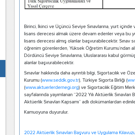
Birinci, İkinci ve Üçüncü Seviye Sınavlarına, yurt için
lisans derecesi almak üzere devam edenler veya bu 
lisans derecesi almış olanlar başvurabilecektir. Sınav s
öğrenim görenlerden, Yüksek Öğretim Kurumu’ndan alın
Dördüncü Seviye Sınavlarına, Uluslararası kabul görmüş
alanlar başvurabilecektir.
Sınavlar hakkında daha ayrıntılı bilgi, Sigortacılık ve
Kurumu (
www.seddk.gov.tr
), Türkiye Sigorta Birliği (
www
(
www.aktuerlerdernegi.org
) ve Sigortacılık Eğitim Merk
sayfalarında yayımlanan “2022 Yılı Aktüerlik Sınavları
Aktüerlik Sınavları Kapsamı” adlı dokümanlardan edinileb
Kamuoyuna duyurulur.
2022 Aktüerlik Sınavları Başvuru ve Uygulama Kılavuz